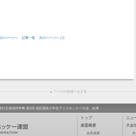
前のページへ
記事一覧
次のページへ
▲ ページの先頭へもどる
本旅行北海道杯争奪 第2回 地区選抜小学生アイスホッケー大会 結果
トップ
ニュ
連盟概要
大会
会長挨拶
大